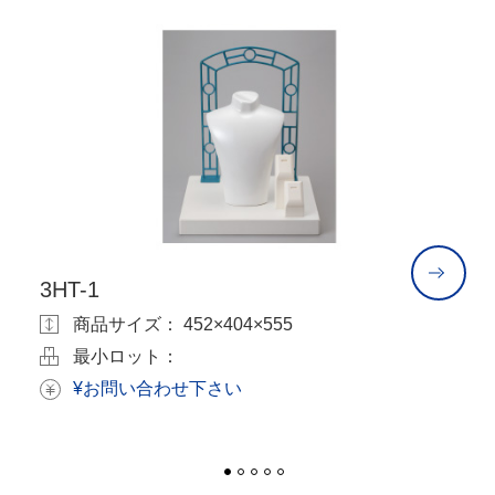
3HT-1
3
商品サイズ： 452×404×555
最小ロット：
¥お問い合わせ下さい