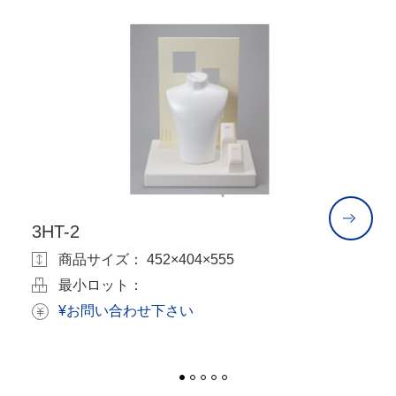
3HT-2
3
85
商品サイズ： 452×404×555
最小ロット：
¥お問い合わせ下さい