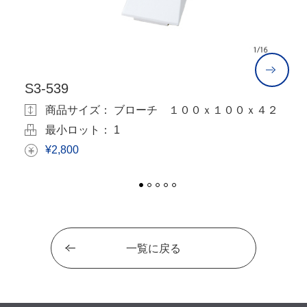
S3-539
N
商品サイズ： ブローチ １００ｘ１００ｘ４２
最小ロット： 1
¥2,800
一覧に戻る