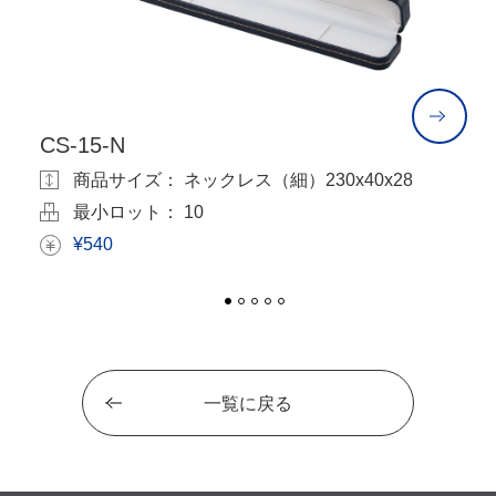
CS-15-N
C
商品サイズ： ネックレス（細）230x40x28
最小ロット： 10
¥540
一覧に戻る