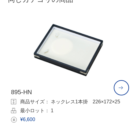
895-HN
8
5
商品サイズ： ネックレス1本掛 226×172×25
最小ロット： 1
¥6,600