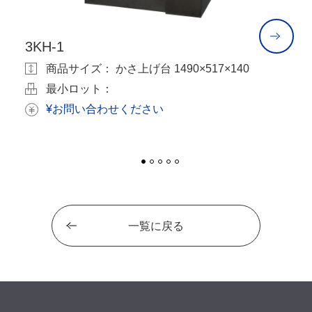
3KH-1
3
0
商品サイズ： かさ上げ台 1490×517×140
最小ロット：
¥お問い合わせください
一覧に戻る