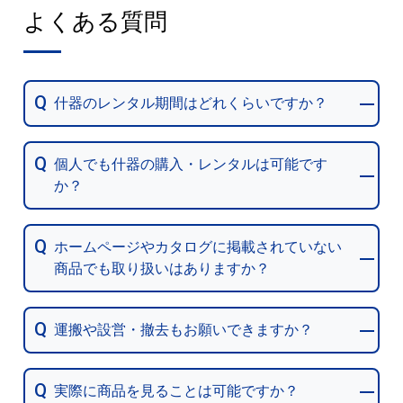
よくある質問
什器のレンタル期間はどれくらいですか？
基本レンタル期間は1週間になります。延長も可
個人でも什器の購入・レンタルは可能です
能です。1週間単位でのご対応になります。
か？
個人のお客様でも、什器のレンタルおよびご購
ホームページやカタログに掲載されていない
入は可能です。
商品でも取り扱いはありますか？
ホームページやカタログに掲載されていない商
運搬や設営・撤去もお願いできますか？
品につきましても、まずはご要望をお聞かせく
ださい。
運搬や設営・撤去につきましては、弊社自社便
弊社で取り扱いのない商品であっても、代替案
実際に商品を見ることは可能ですか？
および弊社スタッフにて対応が可能です。
のご提案を含め、可能な限りご対応させていた