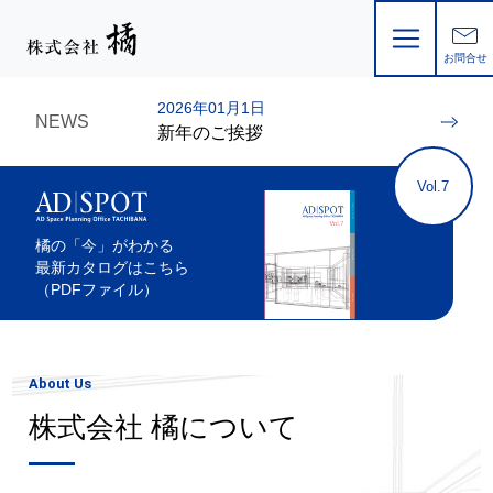
お問合せ
AD | SPOT
AD | SPOT
AD | SPOT
AD | SPOT
AD | SPOT
AD SPOT x SUKIWA
2026年01月1日
Rental New Products/Antique Furniture
TOMOAKI MURAYAMA
TRADMAN’S BONSAI
YUKA FUJIWARA
ERICO ANDO
NEWS
新年のご挨拶
PIERRE JEANNERET
Luxewa
Collaboration event
COLLABORATION
COLLABORATION
COLLABORATION
ピエール・ジャンヌレ
Vol.7
Learn More
Learn More
EVENT
EVENT
EVENT
Learn More
橘の「今」がわかる
Learn More
Learn More
Learn More
最新カタログはこちら
（PDFファイル）
Learn More
Learn More
Learn More
Learn More
About Us
「THE SPHERE」
株式会社 橘について